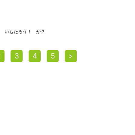
 いもたろう！ か？
2
3
4
5
>