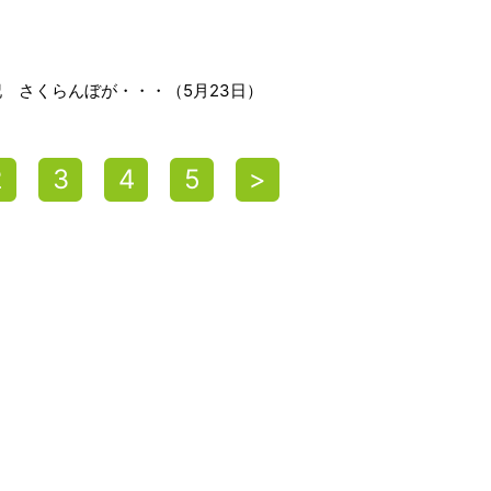
 さくらんぼが・・・（5月23日）
2
3
4
5
>