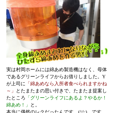
実は村岡ホームには綿あめ製造機はなく、母体
であるグリーンライフからお借りしました。Y
が上司に
「綿あめなら入所者食べられますかね
～」
とたまたまの思い付きで、たまたま提案し
たところ
「グリーンライフにあるよ？やるか！
綿あめ！」
と。
本当に偶然のレクだったんです。(^^;) です