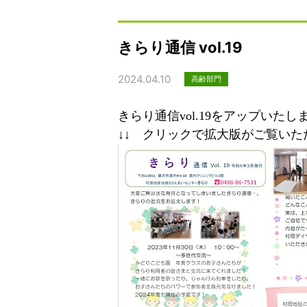
きらり通信 vol.19
2024.04.10
高齢部門
きらり通信vol.19をアップいたし
↓↓ クリックで拡大版がご覧いた