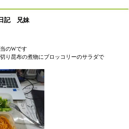
日記 兄妹
担当のWです
切り昆布の煮物にブロッコリーのサラダで