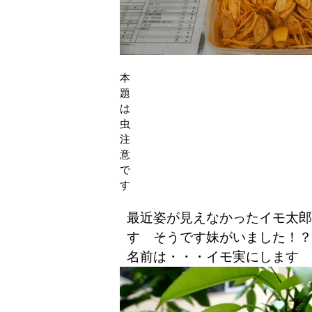
本
題
は
虫
注
意
で
す
最近姿が見えなかったイモ太郎
す そうです妹がいました！？
名前は・・・イモ実にします 