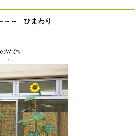
～～～ ひまわり
のWです
・・