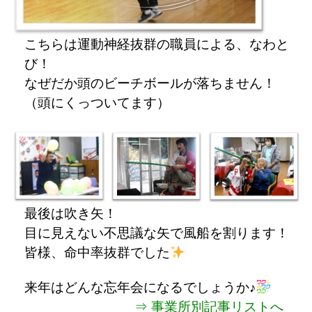
こちらは運動神経抜群の職員による、なわと
び！
なぜだか頭のビーチボールが落ちません！
（頭にくっついてます）
最後は吹き矢！
目に見えない不思議な矢で風船を割ります！
皆様、命中率抜群でした
来年はどんな忘年会になるでしょうか♪
⇒ 事業所別記事リストへ