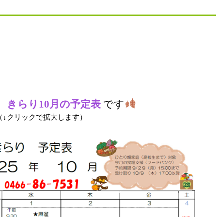
ー
きらり10月の予定表
です
（↓クリックで拡大します）