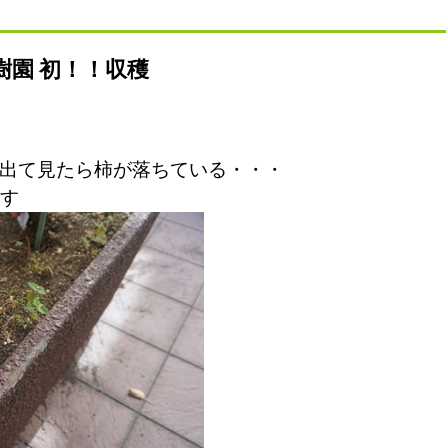
樹園 初！！収穫
出て見たら柿が落ちている・・・
す