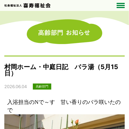
村岡ホーム・中庭日記 バラ湯（5月15
日）
2026.06.04
高齢部門
入浴担当のNで～す 甘い香りのバラ咲いたの
で