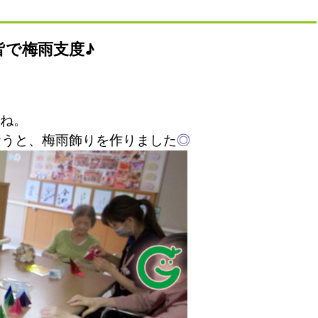
皆で梅雨支度♪
ね。
おうと、梅雨飾りを作りました
◎